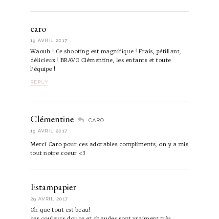
caro
19 AVRIL 2017
Waouh ! Ce shooting est magnifique ! Frais, pétillant,
délicieux ! BRAVO Clémentine, les enfants et toute
l’équipe !
REPLY
Clémentine
CARO
19 AVRIL 2017
Merci Caro pour ces adorables compliments, on y a mis
tout notre coeur <3
Estampapier
29 AVRIL 2017
Oh que tout est beau!
ces couleurs douce et chaudes sont vraiment très