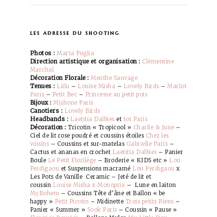
les adresse du shooting
Photos :
Marta Puglia
Direction artistique et organisation :
Clémentine
Marchal
Décoration Florale :
Menthe Sauvage
Tenues :
Liilu
–
Louise Misha
–
Lovely Birds
–
Marlot
Paris
–
Petit Bec
–
Princesse au petit pois
Bijoux :
Mishone Paris
Canotiers :
Lovely Birds
Headbands :
Laetitia Dalbies
et
tot Paris
Décoration :
Tricotin « Tropicool »
Charlie & June
–
Ciel de lit rose poudré et coussins étoiles
Chez les
voisins
– Coussins et sur-matelas
Gabrielle Paris
–
Cactus et ananas en crochet
Laetitia Dalbies
– Panier
Boule
Le Petit Florilège
– Broderie « KIDS etc »
Lou
Perdigaou
et Suspensions macramé
Lou Perdigaou
x
Les Pots de Vanille Ceramic – Jeté de lit et
coussin
Louise Misha x Monoprix
– Lune en laiton
MyBohem
– Coussins Tête d’âne et Ballon « be
happy »
Petit Picotin
– Midinette
Trois petits Riens
–
Panier « Summer »
Sook Paris
– Coussin « Pause »