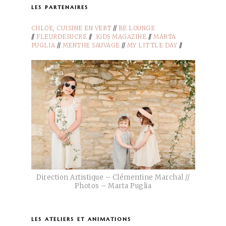
les partenaires
CHLOE, CUISINE EN VERT
//
BE LOUNGE
//
FLEURDESUCRE
//
KiDS MAGAZINE
//
MARTA
PUGLIA
//
MENTHE SAUVAGE
//
MY LITTLE DAY
//
Direction Artistique – Clémentine Marchal //
Photos – Marta Puglia
les ateliers et animations