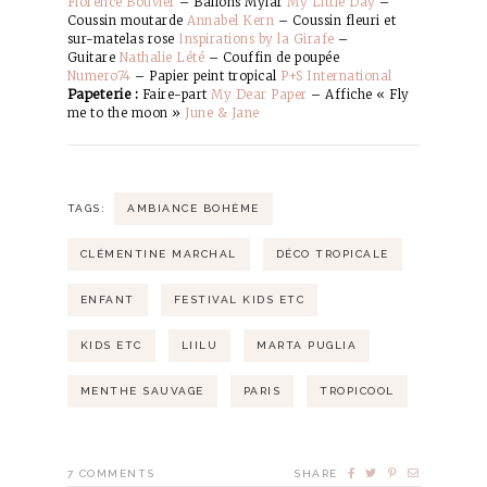
Florence Bouvier
– Ballons Mylar
My Little Day
–
Coussin moutarde
Annabel Kern
– Coussin fleuri et
sur-matelas rose
Inspirations by la Girafe
–
Guitare
Nathalie Lété
– Couffin de poupée
Numero74
– Papier peint tropical
P+S International
Papeterie :
Faire-part
My Dear Paper
– Affiche « Fly
me to the moon »
June & Jane
TAGS:
AMBIANCE BOHÈME
CLÉMENTINE MARCHAL
DÉCO TROPICALE
ENFANT
FESTIVAL KIDS ETC
KIDS ETC
LIILU
MARTA PUGLIA
MENTHE SAUVAGE
PARIS
TROPICOOL
7
COMMENTS
SHARE