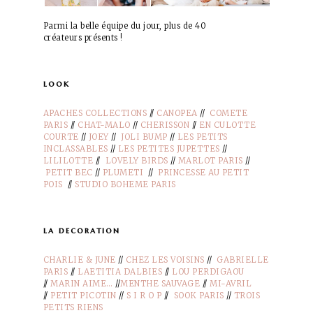
Parmi la belle équipe du jour, plus de 40
créateurs présents !
look
APACHES COLLECTIONS
//
CANOPEA
//
COMETE
PARIS
//
CHAT-MALO
//
CHERISSON
//
EN CULOTTE
COURTE
//
JOEY
//
JOLI BUMP
//
LES PETITS
INCLASSABLES
//
LES PETITES JUPETTES
//
LILILOTTE
//
LOVELY BIRDS
//
MARLOT PARIS
//
PETIT BEC
//
PLUMETI
//
PRINCESSE AU PETIT
POIS
//
STUDIO BOHEME PARIS
la decoration
CHARLIE & JUNE
//
CHEZ LES VOISINS
//
GABRIELLE
PARIS
//
LAETITIA DALBIES
//
LOU PERDIGAOU
//
MARIN AIME…
//
MENTHE SAUVAGE
//
MI-AVRIL
//
PETIT PICOTIN
//
S I R O P
//
SOOK PARIS
//
TROIS
PETITS RIENS