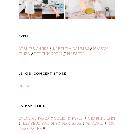
eveil
ATELIER ANGUS
//
LAETITIA DALBIES
//
MAISON
ELIZA
//
PETIT PICOTIN
//
PLUMETI
le kid concept store
PLUMETI
la papeterie
EVENT OF PAPER
//
GREEN & PAPER
//
GRAPHIKKART
//
LES YEUX FRIPONS
//
MAX & JOE
//
MI-AVRIL
//
MY
DEAR PAPER
//