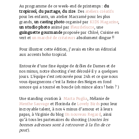
du
Au programme de ce week-end de printemps :
tropicool, du partage, du rire
. Des
ateliers créatifs
pour les enfants, un atelier Macramé pour les plus
grands,
un casting photo
organisé par
KIDS Magazine
,
un studio photo
animé par
FleurdeSucre
, une
guinguette
gourmande
proposée par Chloé, Cuisine en
vert et
un marché de créateurs
absolument dingue !!
Pour illustrer cette édition, j’avais en tête un éditorial
aux accents boho tropical.
Entourée d’une fine équipe de drôles de Dames et de
nos minus, notre shooting s’est déroulé il y a quelques
jours. L’équipe s’est retrouvée pour 24h et ce que nous
vous épargnerons c’est la Reine des Neiges en fond
sonore qui a tourné en boucle (oh mince alors ! hein ? )
Une standing ovation à
Marta Puglia
, Mélanie de
Menthe Sauvage
et Florinda de
Lovely Birds
pour leur
incroyable talent, à nos 4 minus d’amour et à leurs
papas, à Virginie du blog
Un nouveau Regard
, ainsi
toutes les
qu’à tous les partenaires du shooting (
bonnes adresses sont à retrouver à la fin de ce
post
).