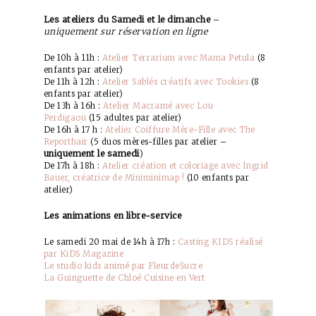
Les ateliers du Samedi et le dimanche
–
uniquement sur réservation en ligne
De 10h à 11h :
Atelier Terrarium avec Mama Petula
(8
enfants par atelier)
De 11h à 12h :
Atelier Sablés créatifs avec Tookies
(8
enfants par atelier)
De 13h à 16h :
Atelier Macramé avec Lou
Perdigaou
(15 adultes par atelier)
De 16h à 17 h :
Atelier Coiffure Mère-Fille avec The
Reporthair
(5 duos mères-filles par atelier –
uniquement le samedi
)
De 17h à 18h :
Atelier création et coloriage avec Ingrid
Bauer, créatrice de Miniminimap !
(10 enfants par
atelier)
Les animations en libre-service
Le samedi 20 mai de 14h à 17h :
Casting KIDS réalisé
par KiDS Magazine
Le studio kids animé par FleurdeSucre
La Guinguette de Chloé Cuisine en Vert