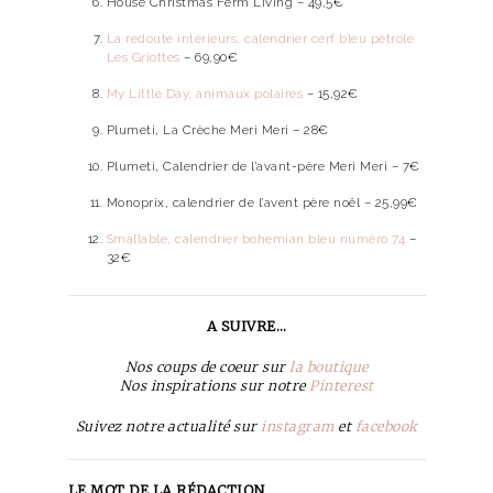
House Christmas Ferm Living – 49,5€
La redoute intérieurs, calendrier cerf bleu pétrole
Les Griottes
– 69,90€
My Little Day, animaux polaires
– 15,92€
Plumeti, La Crèche Meri Meri – 28€
Plumeti, Calendrier de l’avant-père Meri Meri – 7€
Monoprix, calendrier de l’avent père noël – 25,99€
Smallable, calendrier bohemian bleu numéro 74
–
32€
A SUIVRE…
Nos coups de coeur sur
la boutique
Nos inspirations sur notre
Pinterest
Suivez notre actualité sur
instagram
et
facebook
LE MOT DE LA RÉDACTION