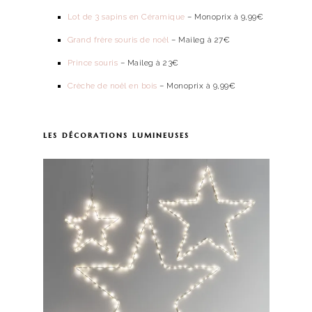
Lot de 3 sapins en Céramique
– Monoprix à 9,99€
Grand frère souris de noël
– Maileg à 27€
Prince souris
– Maileg à 23€
Crèche de noël en bois
– Monoprix à 9,99€
les décorations lumineuses