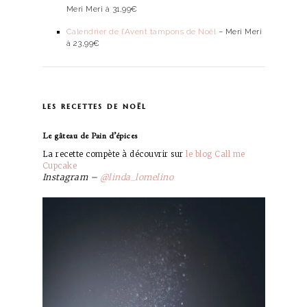
Meri Meri à 31,99€
Calendrier de l’Avent tampons de Noël
– Meri Meri
à 23,99€
les recettes de noël
Le gâteau de Pain d’épices
La recette compète à découvrir sur
le blog Call me
Cupcake
Instagram –
@linda_lomelino