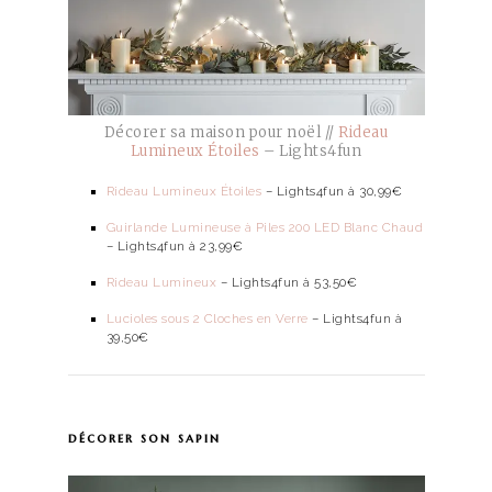
Décorer sa maison pour noël //
Rideau
Lumineux Étoiles
– Lights4fun
Rideau Lumineux Étoiles
– Lights4fun à 30,99€
Guirlande Lumineuse à Piles 200 LED Blanc Chaud
– Lights4fun à 23,99€
Rideau Lumineux
– Lights4fun à 53,50€
Lucioles sous 2 Cloches en Verre
– Lights4fun à
39,50€
décorer son sapin