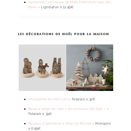
Guirlande Lumineuse de Noël Extérieure avec des
Baies
– Lights4fun à 51,49€
les décorations de noël pour la maison
Chaussette de noël Cerf
– Fabelab à 32€
Boule à neige de noël « les animaux des bois »
–
Fabelab à 39€
Rouleau à pâtisserie à têtes de Rennes
– Monoprix
à 6,99€