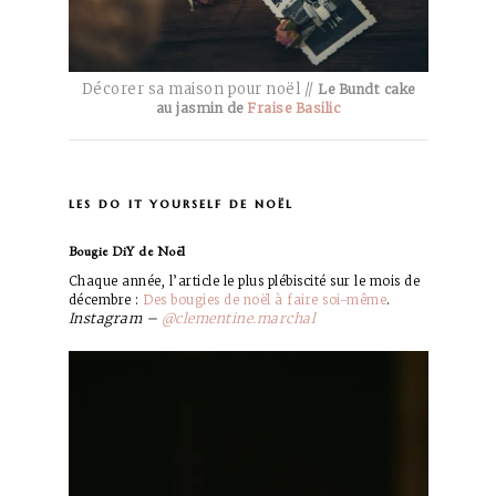
Décorer sa maison pour noël //
Le Bundt cake
au jasmin de
Fraise Basilic
les do it yourself de noël
Bougie DiY de Noël
Chaque année, l’article le plus plébiscité sur le mois de
décembre :
Des bougies de noël à faire soi-même
.
Instagram –
@clementine.marchal