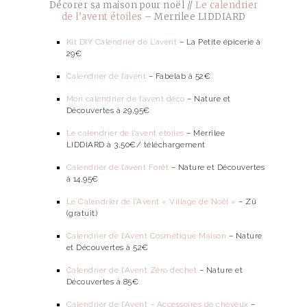
Décorer sa maison pour noël //
Le calendrier
de l’avent étoiles
– Merrilee LIDDIARD
Kit DIY Calendrier de L’avent
– La Petite épicerie à
29€
Calendrier de l’avent
– Fabelab à 52€
Mon calendrier de l’avent déco
– Nature et
Découvertes à 29,95€
Le calendrier de l’avent étoiles
– Merrilee
LIDDIARD à 3,50€/ téléchargement
Calendrier de l’avent Forêt
– Nature et Découvertes
à 14,95€
Le Calendrier de l’Avent « Village de Noël »
– Zü
(gratuit)
Calendrier de l’Avent Cosmétique Maison
– Nature
et Découvertes à 52€
Calendrier de l’Avent Zéro déchet
– Nature et
Découvertes à 85€
Calendrier de l’Avent – Accessoires de cheveux
–