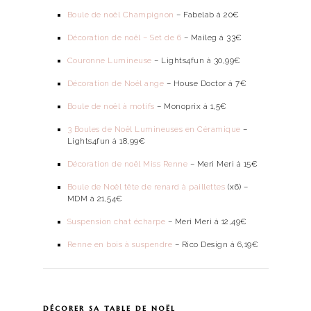
Boule de noël Champignon
– Fabelab à 20€
Décoration de noël – Set de 6
– Maileg à 33€
Couronne Lumineuse
– Lights4fun à 30,99€
Décoration de Noël ange
– House Doctor à 7€
Boule de noël à motifs
– Monoprix à 1,5€
3 Boules de Noël Lumineuses en Céramique
–
Lights4fun à 18,99€
Décoration de noël Miss Renne
– Meri Meri à 15€
Boule de Noël tête de renard à paillettes
(x6) –
MDM à 21,54€
Suspension chat écharpe
– Meri Meri à 12,49€
Renne en bois à suspendre
– Rico Design à 6,19€
décorer sa table de noël