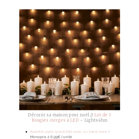
Décorer sa maison pour noël //
Lot de 3
Bougies cierges à LED
– Lights4fun
Assiette plate quadrillée avec un liseré doré
–
Monoprix à 6,99€/unité