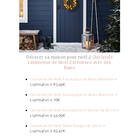
Décorer sa maison pour noël //
Guirlande
Lumineuse de Noël Extérieure avec des
Baies
Couronne de Noël Eucalyptus et Baies Blanches
–
Lights4fun à 83,49€
Guirlande de Noël Eucalyptus et Baies Blanches
–
Lights4fun à 76€
Guirlande de Noël Eucalyptus et laurier de 50 cm
–
Lights4fun à 54,69€
Couronne de Noël Baies Rouges de 50cm
–
Lights4fun à 69,47€