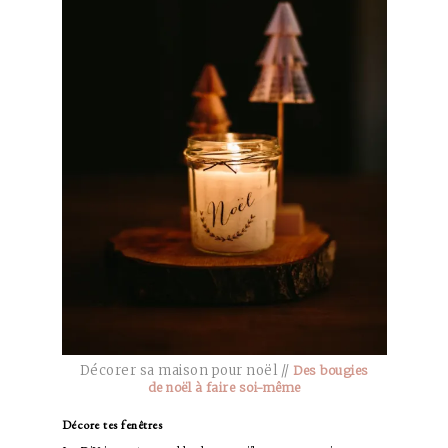
Décorer sa maison pour noël //
Des bougies
de noël à faire soi-même
Décore tes fenêtres