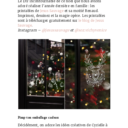
Le DiY incontournable de ce noël que nous avions
adoré réaliser l’année dernière en famille : les
printables de
Jesus Sauvage
et sa moitié Renaud.
Imprimez, dessinez et la magie opère. Les printables
sont à télécharger gratuitement sur
le blog de Jesus
Sauvage
.
Instagram –
@jesussauvage
et
@soz.vichyvenice
Pimp ton emballage cadeau
Décidément, on adore les idées créatives de Cyrielle à