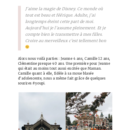
J’aime la magie de Disney. Ce monde où
tout est beau et féérique. Adulte, j’ai
longtemps éteint cette part de moi.
Aujourd’hui je l’assume pleinement. Et je
compte bien le transmettre à mes filles.
Croire au merveilleux c’est tellement bon
Alors nous voilà parties : Jeanne 4 ans, Camille 12 ans,
Clémentine presque 40 ans. Une première pour Jeanne
qui était au moins tout aussi excitée que Maman.
Camille quant à elle, fidèle à sa moue blasée
d’adolescente, nous a même fait grâce de quelques
sourires #youpi.