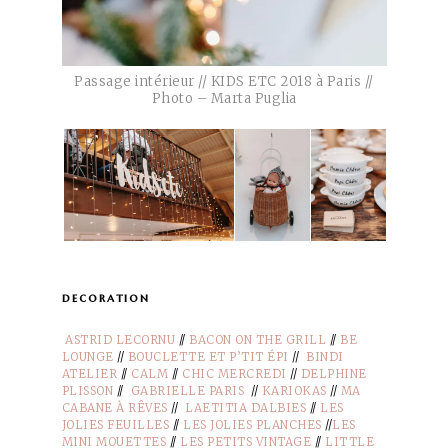
Passage intérieur // KIDS ETC 2018 à Paris //
Photo – Marta Puglia
decoration
ASTRID LECORNU
//
BACON ON THE GRILL
//
BE
LOUNGE
//
BOUCLETTE ET P’TIT ÉPI
//
BINDI
ATELIER
//
CALM
//
CHIC MERCREDI
//
DELPHINE
PLISSON
//
GABRIELLE PARIS
//
KARIOKAS
//
MA
CABANE À RÊVES
//
LAETITIA DALBIES
//
LES
JOLIES FEUILLES
//
LES JOLIES PLANCHES
//
LES
MINI MOUETTES
//
LES PETITS VINTAGE
//
LITTLE