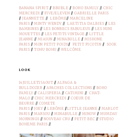
BANANA SPIRIT
//
BBUBLE
//
BOHO FAMILY
//
CHIC
MERCREDI
//
FIVE/ELEVEN
//
GABRIELLE PARIS
//
JEANNETTE
//
LEBÔME
//
MARCELINE
PARIS
//
MINTY WENDY
//
LAETITIA DALBIES
//
LES
BAMBINES
//
LES BONBECS FABULEUX
//
LES MINI
MOUETTES
//
LES PETITS VINTAGE
//
LITTLE
JEANNE
//
MIASUN
//
MINABULLE
//
MISHONE
PARIS
//
MON PETIT POIDS
//
PETIT PICOTIN
//
SOOK
PARIS
//
TOHU BOHU
//
WELCÔME
look
14JUILLET15AOUT
//
ALPAGA &
BULLDOZER
//
APACHES COLLECTIONS
//
BOHO
FAMILY
//
CALISPERIA
//
CATIMINI
//
CHAT-
MALO
//
CHIC MERCREDI
//
COEUR DE
BEURRE
//
COMETE
PARIS
//
JOEY
//
LEBÔME
//
LITTLE JEANNE
//
MARLOT
PARIS
//
MARSOU
//
MINABULLE
//
MINOW
//
MUMDAY
MORNINGS
//
NOUVEAU CRU
//
PETIT BEC
//
STUDIO
BOHEME PARIS
//