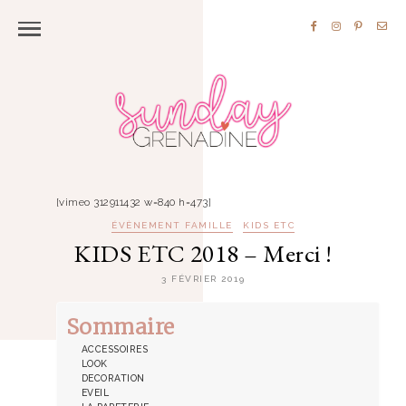
[vimeo 312911432 w=840 h=473]
ÉVÈNEMENT FAMILLE
KIDS ETC
KIDS ETC 2018 – Merci !
3 FÉVRIER 2019
Sommaire
ACCESSOIRES
LOOK
DECORATION
EVEIL