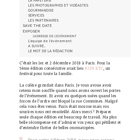
LA PAPETERIE
LES PHOTOGRAPHES ET VIDÉASTES
GOURMANDISE
SERVICES
LES PARTENAIRES
SAVE THE DATE
EXPOSER
L’ADRESSE DE L’ÉVÉNEMENT
L’équipe de l’événement
A SUIVRE…
LE MOT DE LA RÉDACTION
C’était les 1er et 2 décembre 2018 à Paris. Pour la
5ème édition consécutive avait lieu
KIDS ETC
, un
festival pour toute la famille.
La colère grondait dans Paris. Je vous avoue avoir
retenu mon souffle quand nous avons ouvert les portes
de l’événement. Et avoir eu quelques suées quand les
forces de l’ordre ont bloqué la rue Commines. Malgré
cela vous êtes venus. Paris était morose mais vos
sourires nous ont ensoleillé. Alors merci ! Préparer
seule chaque édition est beaucoup de travail. Ma plus
belle récompense est d’admirer vos yeux qui pétillent et
d’entendre flotter de belles onomatopées.