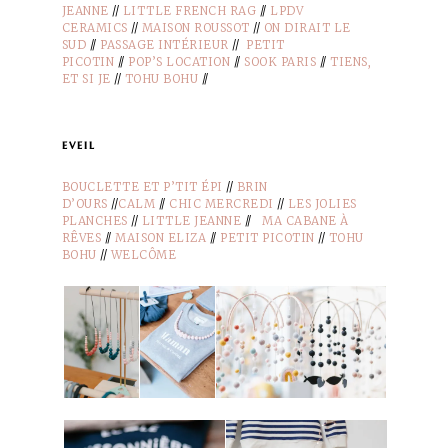
JEANNE
//
LITTLE FRENCH RAG
//
LPDV
CERAMICS
//
MAISON ROUSSOT
//
ON DIRAIT LE
SUD
//
PASSAGE INTÉRIEUR
//
PETIT
PICOTIN
//
POP’S LOCATION
//
SOOK PARIS
//
TIENS,
ET SI JE
//
TOHU BOHU
//
eveil
BOUCLETTE ET P’TIT ÉPI
//
BRIN
D’OURS
//
CALM
//
CHIC MERCREDI
//
LES JOLIES
PLANCHES
//
LITTLE JEANNE
//
MA CABANE À
RÊVES
//
MAISON ELIZA
//
PETIT PICOTIN
//
TOHU
BOHU
//
WELCÔME