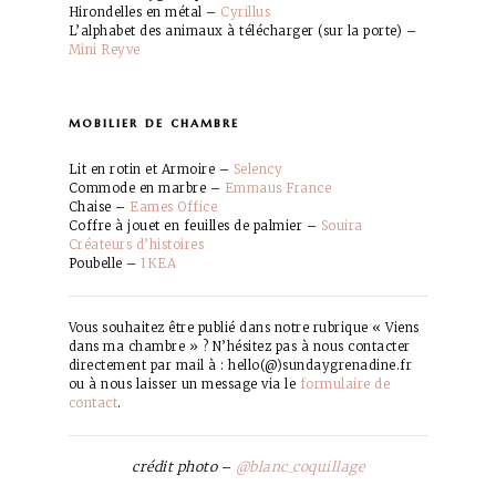
Hirondelles en métal –
Cyrillus
L’alphabet des animaux à télécharger (sur la porte) –
Mini Reyve
mobilier de chambre
Lit en rotin et Armoire –
Selency
Commode en marbre –
Emmaus France
Chaise –
Eames Office
Coffre à jouet en feuilles de palmier –
Souira
Créateurs d’histoires
Poubelle –
IKEA
Vous souhaitez être publié dans notre rubrique « Viens
dans ma chambre » ? N’hésitez pas à nous contacter
directement par mail à : hello(@)sundaygrenadine.fr
ou à nous laisser un message via le
formulaire de
contact
.
crédit photo
@blanc_coquillage
–