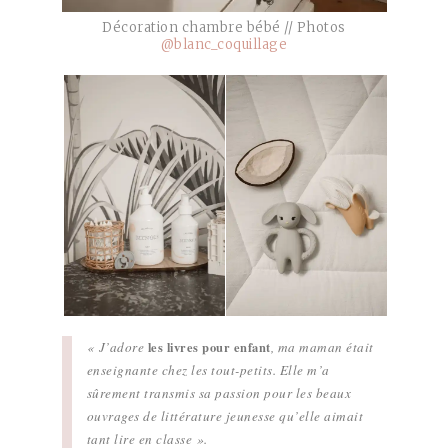
Décoration chambre bébé // Photos
@blanc_coquillage
« J’adore
les livres pour enfant
, ma maman était
enseignante chez les tout-petits. Elle m’a
sûrement transmis sa passion pour les beaux
ouvrages de littérature jeunesse qu’elle aimait
tant lire en classe ».