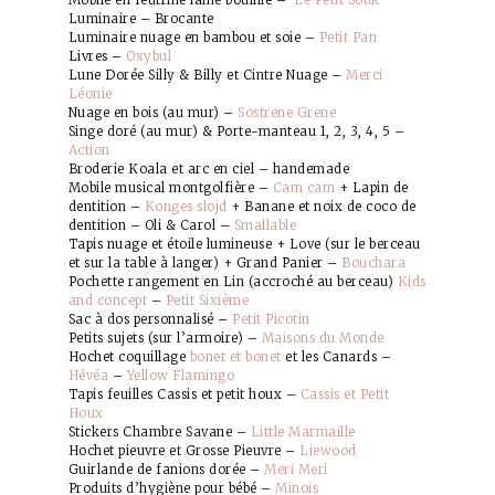
Mobile en feutrine laine bouillie –
Le Petit Souk
Luminaire – Brocante
Luminaire nuage en bambou et soie –
Petit Pan
Livres –
Oxybul
Lune Dorée Silly & Billy et Cintre Nuage –
Merci
Léonie
Nuage en bois (au mur) –
Sostrene Grene
Singe doré (au mur) & Porte-manteau 1, 2, 3, 4, 5 –
Action
Broderie Koala et arc en ciel – handemade
Mobile musical montgolfière –
Cam cam
+ Lapin de
dentition –
Konges slojd
+ Banane et noix de coco de
dentition – Oli & Carol –
Smallable
Tapis nuage et étoile lumineuse + Love (sur le berceau
et sur la table à langer) + Grand Panier –
Bouchara
Pochette rangement en Lin (accroché au berceau)
Kids
and concept
–
Petit Sixième
Sac à dos personnalisé –
Petit Picotin
Petits sujets (sur l’armoire) –
Maisons du Monde
Hochet coquillage
bonet et bonet
et les Canards –
Hévéa
–
Yellow Flamingo
Tapis feuilles Cassis et petit houx –
Cassis et Petit
Houx
Stickers Chambre Savane –
Little Marmaille
Hochet pieuvre et Grosse Pieuvre –
Liewood
Guirlande de fanions dorée –
Meri Meri
Produits d’hygiène pour bébé –
Minois