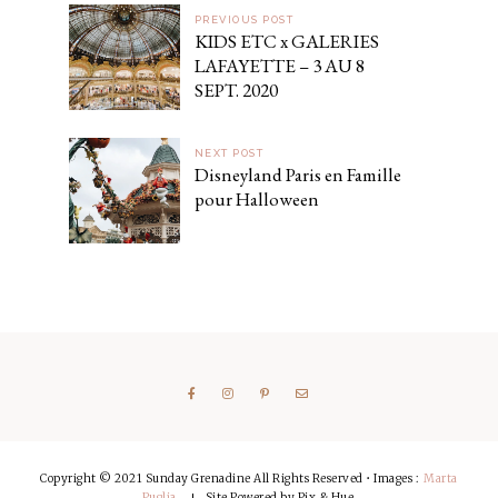
PREVIOUS POST
KIDS ETC x GALERIES
LAFAYETTE – 3 AU 8
SEPT. 2020
NEXT POST
Disneyland Paris en Famille
pour Halloween
Copyright © 2021 Sunday Grenadine All Rights Reserved • Images :
Marta
Puglia
,
Site Powered by
Pix & Hue.