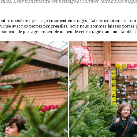
filles. Leur transmettre cet héritage et cultiver cette douce magie
 ont proposé de figer ce joli moment en images, j’ai immédiatement adoré 
journée avec nos petites pimprenelles, nous nous sommes laissés portés
x bonheur de partager ensemble un peu de cette magie dans une famille