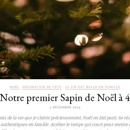
NOËL
DÉCORATION DE FÊTE
LA VIE EST BELLE EN FAMILLE
Notre premier Sapin de Noël à 
3 DÉCEMBRE 2014
ts de la vie que je chérie précieusement. Noël en fait parti. Se ré
uthentiques en famille. Arrêter le temps qui court pour mettre 