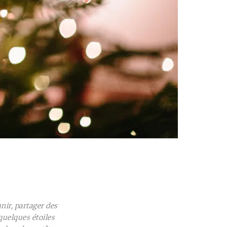
4
unir, partager des
quelques étoiles