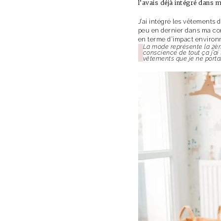
l’avais déjà intégré dans m
J’ai intégré les vêtements
peu en dernier dans ma cons
en terme d’impact environ
La mode représente la 2ème 
conscience de tout ça j’a
vêtements que je ne portai