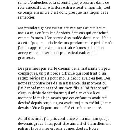
semé d’embuches et la sérénité que je ressens dans ce
rôle aujourd’hui je la dois entièrement à mon fils, tout
ce temps ensemble c’est donc presque ma façon de le
remercier.
Ma première grossesse est arrivée sans aucun souci
mais a mis en lumière de vieux démons qui ont teinté
ces neufs mois. L’anorexie dissimulée dont je souffrais
à cette époque a pris le dessus pendant cette période où
j’ai du apprendre à me soustraire à mes pulsions et
accepter de laisser le corps médical cadrer ma
grossesse.
Des premiers pas sur le chemin de la maternité un peu
compliqués, un petit bébé difficile qui souffrait d’un
reflux sévère mais pour moi le déclic avait eu lieu. Dès
notre rencontre lors de sa naissance, du moment où
j’ai déposé mon regard sur mon fils je l’ai “reconnu”,
c’est un drôle de sentiment qui m’a envahie à ce
moment là mais je savais que cet enfant m’avait été
destiné depuis toujours, ça avait toujours été lui. Je me
devais d’être là pour mon bébé et en bonne santé.
Au fil des mois j’ai pris confiance en la maman que je
devenais grâce à lui, petit être aimant et éternellement
patient face à mes erreurs et mes doutes. Notre