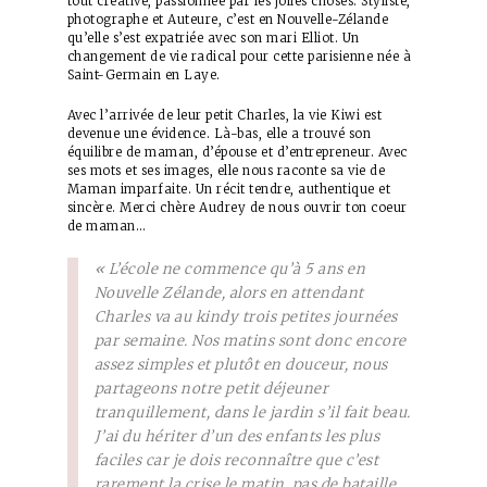
tout créative, passionnée par les jolies choses. Styliste,
photographe et Auteure, c’est en Nouvelle-Zélande
qu’elle s’est expatriée avec son mari Elliot. Un
changement de vie radical pour cette parisienne née à
Saint-Germain en Laye.
Avec l’arrivée de leur petit Charles, la vie Kiwi est
devenue une évidence. Là-bas, elle a trouvé son
équilibre de maman, d’épouse et d’entrepreneur. Avec
ses mots et ses images, elle nous raconte sa vie de
Maman imparfaite. Un récit tendre, authentique et
sincère. Merci chère Audrey de nous ouvrir ton coeur
de maman…
« L’école ne commence qu’à 5 ans en
Nouvelle Zélande, alors en attendant
Charles va au kindy trois petites journées
par semaine. Nos matins sont donc encore
assez simples et plutôt en douceur, nous
partageons notre petit déjeuner
tranquillement, dans le jardin s’il fait beau.
J’ai du hériter d’un des enfants les plus
faciles car je dois reconnaître que c’est
rarement la crise le matin, pas de bataille