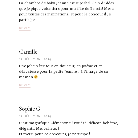
La chambre de baby Jeanne est superbe! Plein d’idées
que je pique volontiers pour ma fille de 3 mois! Merci
pour toutes ces inspirations, et pour le concours! Je
participe!
REPLY
Camille
17 DÉCEMBRE 2014
Une jolie pièce tout en douceur, en poésie et en
délicatesse pour la petite Jeanne… à l’image de sa
maman
REPLY
Sophie G
17 DÉCEMBRE 2014
C’est magnifique Clémentine ! Poudré, délicat, bohême,
élégant… Merveilleux !
Et merci pour ce concours, je participe !