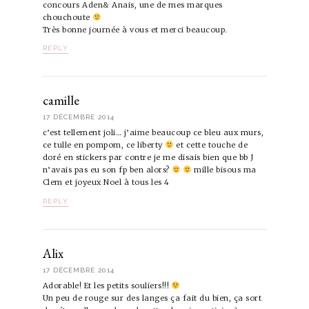
concours Aden& Anais, une de mes marques
chouchoute
Très bonne journée à vous et merci beaucoup.
REPLY
camille
17 DÉCEMBRE 2014
c’est tellement joli… j’aime beaucoup ce bleu aux murs,
ce tulle en pompom, ce liberty
et cette touche de
doré en stickers par contre je me disais bien que bb J
n’avais pas eu son fp ben alors?
mille bisous ma
Clem et joyeux Noel à tous les 4
REPLY
Alix
17 DÉCEMBRE 2014
Adorable! Et les petits souliers!!!
Un peu de rouge sur des langes ça fait du bien, ça sort