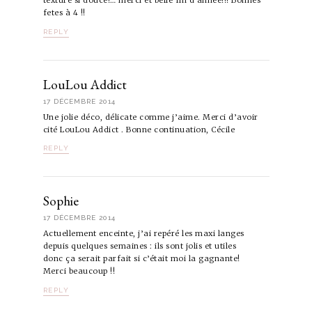
texture si douce!… merci et belle fin d année!!! Bonnes
fetes à 4 !!
REPLY
LouLou Addict
17 DÉCEMBRE 2014
Une jolie déco, délicate comme j’aime. Merci d’avoir
cité LouLou Addict . Bonne continuation, Cécile
REPLY
Sophie
17 DÉCEMBRE 2014
Actuellement enceinte, j’ai repéré les maxi langes
depuis quelques semaines : ils sont jolis et utiles
donc ça serait parfait si c’était moi la gagnante!
Merci beaucoup !!
REPLY