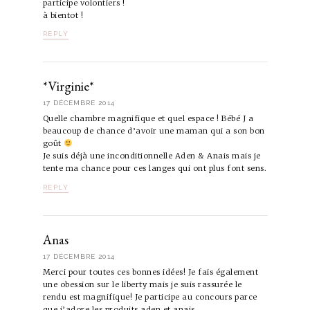
participe volontiers !
à bientot !
REPLY
*Virginie*
17 DÉCEMBRE 2014
Quelle chambre magnifique et quel espace ! Bébé J a
beaucoup de chance d’avoir une maman qui a son bon
goût
Je suis déjà une inconditionnelle Aden & Anais mais je
tente ma chance pour ces langes qui ont plus font sens.
REPLY
Anas
17 DÉCEMBRE 2014
Merci pour toutes ces bonnes idées! Je fais également
une obession sur le liberty mais je suis rassurée le
rendu est magnifique! Je participe au concours parce
que j’adore les produits aden et anais.