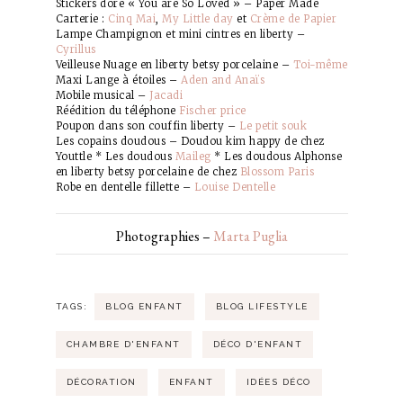
Stickers doré « You are So Loved » – Paper Made
Carterie :
Cinq Mai
,
My Little day
et
Crème de Papier
Lampe Champignon et mini cintres en liberty –
Cyrillus
Veilleuse Nuage en liberty betsy porcelaine –
Toi-même
Maxi Lange à étoiles –
Aden and Anaïs
Mobile musical –
Jacadi
Réédition du téléphone
Fischer price
Poupon dans son couffin liberty –
Le petit souk
Les copains doudous – Doudou kim happy de chez
Youttle * Les doudous
Maileg
* Les doudous Alphonse
en liberty betsy porcelaine de chez
Blossom Paris
Robe en dentelle fillette
–
Louise Dentelle
Photographies –
Marta Puglia
TAGS:
BLOG ENFANT
BLOG LIFESTYLE
CHAMBRE D'ENFANT
DÉCO D'ENFANT
DÉCORATION
ENFANT
IDÉES DÉCO