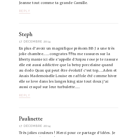
Jeanne tout comme ta grande Camille.
REPLY
Steph
17 DÉCEMBRE 2014
En plus d’avoir un magnifique prénom BB J a une très
jolie chambre…….congrates !!!!tu me rassures sur la
liberty manie ici elle s’appelle d’Anjou rose je te rassure
elle est aussi addictive que la betsy porcelaine quand
au dodo Quax qui peut être évolutif c’est top……Aden et
Anais Mademoiselle Louise en raffole été comme hiver
elle se love dans les langes king size tout doux j’ai
aussi craqué sur leur turbulette……
REPLY
Paulinette
17 DÉCEMBRE 2014
Très jolies couleurs ! Merci pour ce partage d’idées. Je