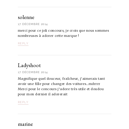
solenne
17 DÉCEMBRE 2014
merci pour ce joli concours, je crois que nous sommes
nombreuses à adorer cette marque !
REPLY
Ladyshoot
17 DÉCEMBRE 2014
Magnifique quel douceur, fraîcheur, j’aimerais tant
avoir une fille pour changer des voitures…mdrrrr
Merci pour le concours j’adore très utile et doudou
pour mon dernier il adorerait
REPLY
marine