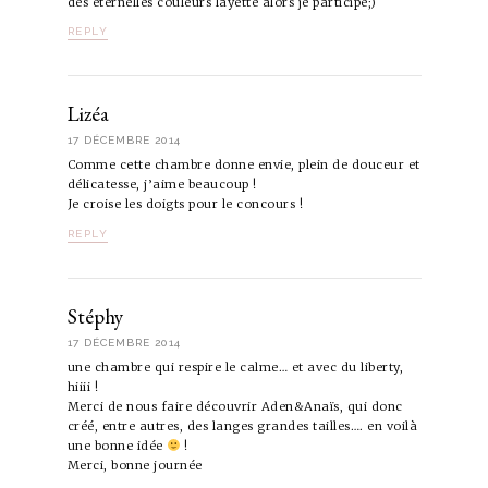
des éternelles couleurs layette alors je participe;)
REPLY
Lizéa
17 DÉCEMBRE 2014
Comme cette chambre donne envie, plein de douceur et
délicatesse, j’aime beaucoup !
Je croise les doigts pour le concours !
REPLY
Stéphy
17 DÉCEMBRE 2014
une chambre qui respire le calme… et avec du liberty,
hiiii !
Merci de nous faire découvrir Aden&Anaïs, qui donc
créé, entre autres, des langes grandes tailles…. en voilà
une bonne idée
!
Merci, bonne journée