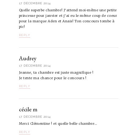
17 DÉCEMBRE 2014
Quelle superbe chambre! J’attend moi-même une petite
princesse pour janvier et j’ai eu le même coup de coeur
pour la marque Aden et Anais! Ton concours tombe à
pic!
REPLY
Audrey
17 DÉCEMBRE 2014
Jeanne, ta chambre est juste magnifique !
Je tente ma chance pour le concours !
REPLY
cécile m
17 DÉCEMBRE 2014
Merci Clémentine ! et quelle belle chambre…
REPLY