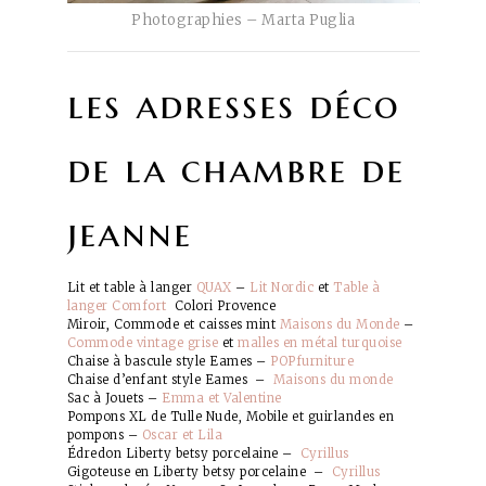
Photographies – Marta Puglia
les adresses déco
de la chambre de
jeanne
Lit et table à langer
QUAX
–
Lit Nordic
et
Table à
langer Comfort
Colori Provence
Miroir, Commode et caisses mint
Maisons du Monde
–
Commode vintage grise
et
malles en métal turquoise
Chaise à bascule style Eames –
POPfurniture
Chaise d’enfant style Eames –
Maisons du monde
Sac à Jouets –
Emma et Valentine
Pompons XL de Tulle Nude, Mobile et guirlandes en
pompons –
Oscar et Lila
Édredon Liberty betsy porcelaine –
Cyrillus
Gigoteuse en Liberty betsy porcelaine –
Cyrillus